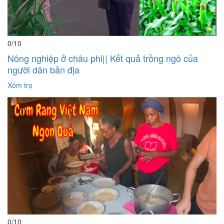
0
/10
Nông nghiệp ở châu phi|| Kết quả trồng ngô của
người dân bản địa
Xóm trọ
0
/10