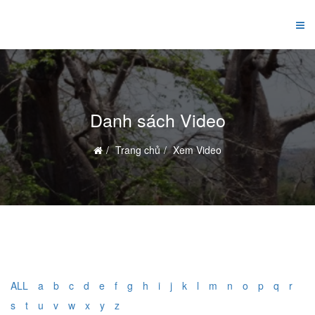
Danh sách Video
Trang chủ
Xem Video
ALL
a
b
c
d
e
f
g
h
i
j
k
l
m
n
o
p
q
r
s
t
u
v
w
x
y
z