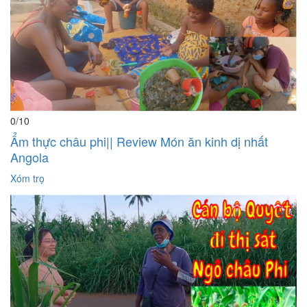
0
/10
Ẩm thực châu phi|| Review Món ăn kinh dị nhất
Angola
Xóm trọ