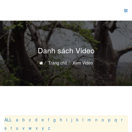
Danh sách Video
Trang chủ
Xem Video
ALL
a
b
c
d
e
f
g
h
i
j
k
l
m
n
o
p
q
r
s
t
u
v
w
x
y
z