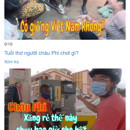
0
/10
Tuổi thơ người châu Phi chơi gì?
Xóm trọ