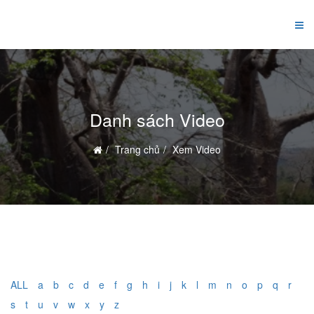
Danh sách Video
Trang chủ
Xem Video
ALL
a
b
c
d
e
f
g
h
i
j
k
l
m
n
o
p
q
r
s
t
u
v
w
x
y
z