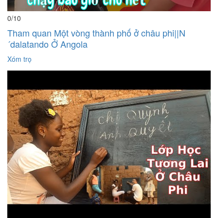
0
/10
Tham quan Một vòng thành phố ở châu phi||N
´dalatando Ở Angola
Xóm trọ