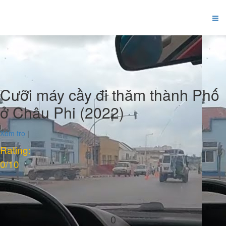
Cưỡi máy cầy đi thăm thành Phố
ở Châu Phi (2022)
Xóm trọ
|
Rating:
0
/10
0