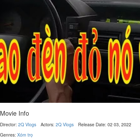
Movie Info
Director:
2Q Vlogs
Actors:
2Q Vlogs
Release Date:
02 03, 2022
Genres:
Xóm trọ