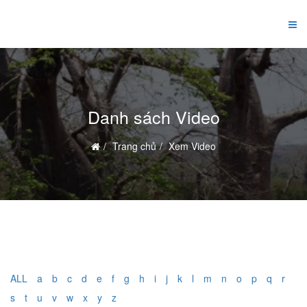
Danh sách Video
Trang chủ
Xem Video
ALL
a
b
c
d
e
f
g
h
i
j
k
l
m
n
o
p
q
r
s
t
u
v
w
x
y
z