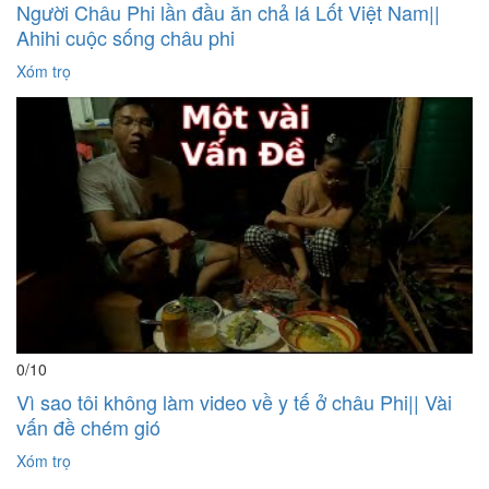
Người Châu Phi lần đầu ăn chả lá Lốt Việt Nam||
Ahihi cuộc sống châu phi
Xóm trọ
0
/10
Vì sao tôi không làm video về y tế ở châu Phi|| Vài
vấn đề chém gió
Xóm trọ