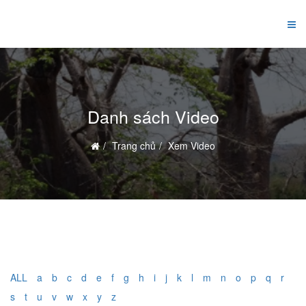
Danh sách Video
Trang chủ
Xem Video
ALL
a
b
c
d
e
f
g
h
i
j
k
l
m
n
o
p
q
r
s
t
u
v
w
x
y
z