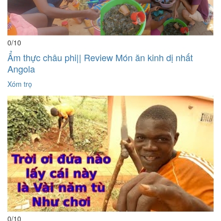
0
/10
Ẩm thực châu phi|| Review Món ăn kinh dị nhất
Angola
Xóm trọ
0
/10