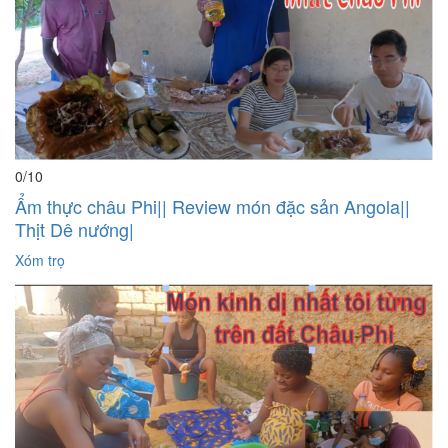
0
/10
Ẩm thực châu Phi|| Review món đặc sản Angola||
Thịt Dê nướng|
Xóm trọ