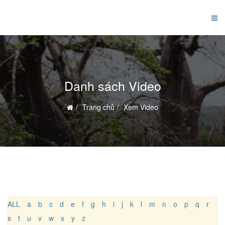
Danh sách Video
Trang chủ
Xem Video
ALL
a
b
c
d
e
f
g
h
i
j
k
l
m
n
o
p
q
r
s
t
u
v
w
x
y
z