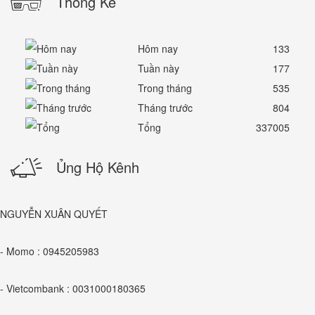
Thống Kê
Hôm nay
133
Tuần này
177
Trong tháng
535
Tháng trước
804
Tổng
337005
Ủng Hộ Kênh
NGUYỄN XUÂN QUYẾT
- Momo : 0945205983
- Vietcombank : 0031000180365