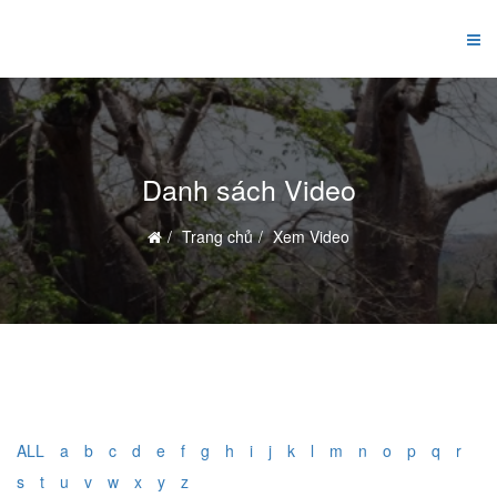
Danh sách Video
Trang chủ
Xem Video
ALL
a
b
c
d
e
f
g
h
i
j
k
l
m
n
o
p
q
r
s
t
u
v
w
x
y
z