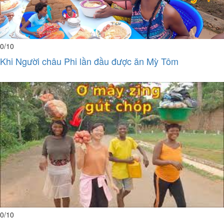
0
/10
Khi Người châu Phi lần đầu được ăn Mỳ Tôm
0
/10