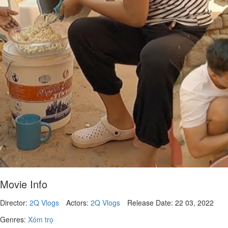
Movie Info
Director:
2Q Vlogs
Actors:
2Q Vlogs
Release Date:
22 03, 2022
Genres:
Xóm trọ