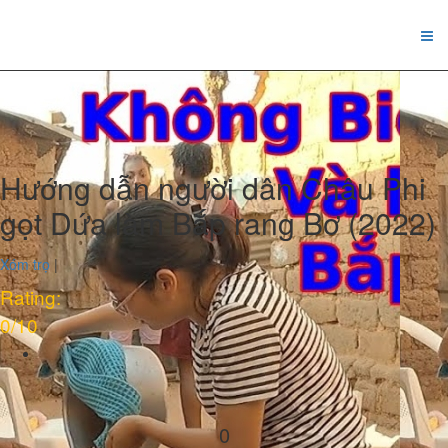
Hướng dẫn người dân Châu Phi
gọt Dứa làm Bắp rang Bơ (2022)
Xóm trọ
|
Rating:
0
/10
0