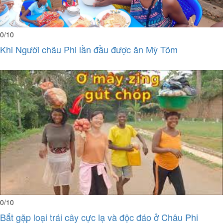
0
/10
Khi Người châu Phi lần đầu được ăn Mỳ Tôm
0
/10
Bắt gặp loại trái cây cực lạ và độc đáo ở Châu Phi