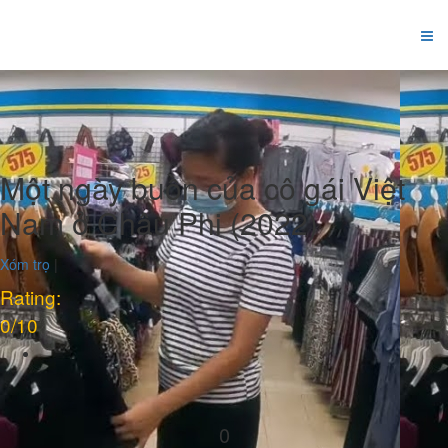
Một ngày buồn của cô gái Việt
Nam ở Châu Phi (2022)
Xóm trọ
|
Rating:
0
/10
0