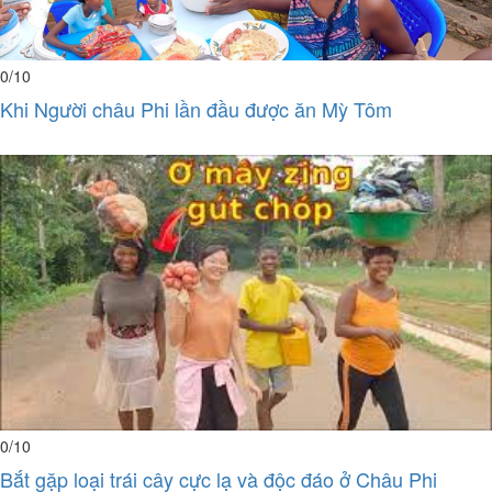
0
/10
Khi Người châu Phi lần đầu được ăn Mỳ Tôm
0
/10
Bắt gặp loại trái cây cực lạ và độc đáo ở Châu Phi