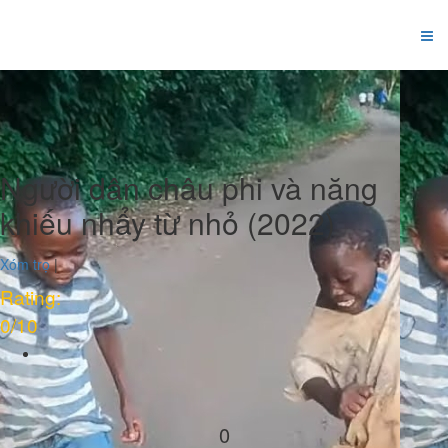
Người dân châu phi và năng
khiếu nhẩy từ nhỏ (2022)
Xóm trọ
|
Rating:
0
/10
0